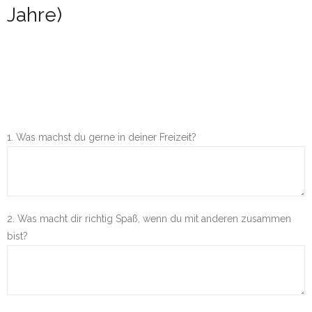
Jahre)
Tanzunterricht
- Kindertanz
- Freestyle
Service
1. Was machst du gerne in deiner Freizeit?
- 10er-Karte
- Erste Schritte
- Mitmachen
2. Was macht dir richtig Spaß, wenn du mit anderen zusammen
bist?
- Musikbox auf YouTube
Workshops
über uns